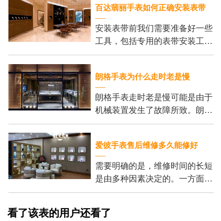
百达翡丽手表如何正确安装表带
安装表带前我们需要准备好一些
工具，包括专用的表带安装工
具、刻度尺和细尖钳。这些工具
可以帮助我们更加方便地安装表
朗格手表为什么走时老是慢
带，并保证我们的操作
朗格手表走时老是慢可能是由于
机械装置发生了故障所致。朗格
手表的机芯内部有许多精密的齿
轮和零件，它们的正常运行是保
爱彼手表售后维修多久能修好
证手表准确走时的基
需要明确的是，维修时间的长短
是由多种因素决定的。一方面，
维修的复杂程度是个重要的考虑
因素。一些小问题，例如更换电
看了该表的用户还看了
池或调整表带长度，