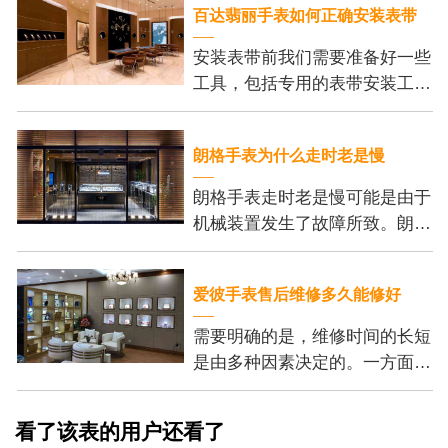
百达翡丽手表如何正确安装表带
安装表带前我们需要准备好一些
工具，包括专用的表带安装工
具、刻度尺和细尖钳。这些工具
可以帮助我们更加方便地安装表
朗格手表为什么走时老是慢
带，并保证我们的操作
朗格手表走时老是慢可能是由于
机械装置发生了故障所致。朗格
手表的机芯内部有许多精密的齿
轮和零件，它们的正常运行是保
爱彼手表售后维修多久能修好
证手表准确走时的基
需要明确的是，维修时间的长短
是由多种因素决定的。一方面，
维修的复杂程度是个重要的考虑
因素。一些小问题，例如更换电
看了该表的用户还看了
池或调整表带长度，