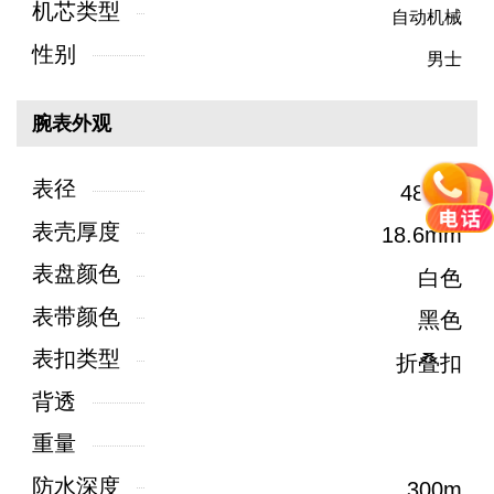
机芯类型
自动机械
性别
男士
腕表外观
表径
48mm
表壳厚度
18.6mm
表盘颜色
白色
表带颜色
黑色
表扣类型
折叠扣
背透
重量
防水深度
300m