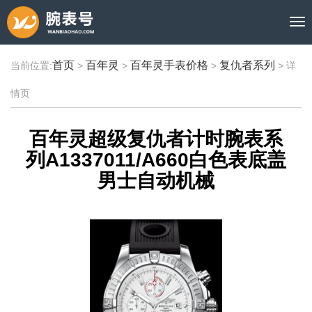
首页
百年灵
百年灵手表价格
复仇者系列
当前位置:
>
>
>
>
详
情页
百年灵超级复仇者计时腕表系
列A1337011/A660白色表底盖
男士自动机械