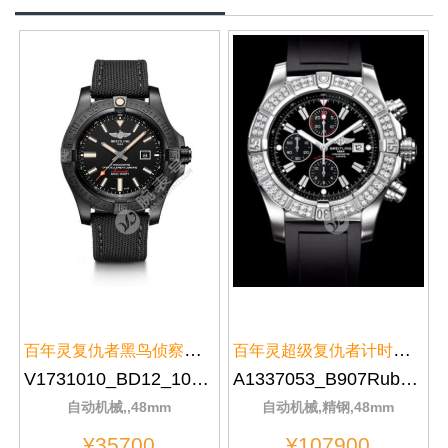
百年灵复仇者黑鸟侦察机V1731010/...
百年灵超级复仇者计时腕表系列A13...
V1731010_BD12_100W_M20BASA.1
A1337053_B907Rubber1
自动机械,,48mm
自动机械,精钢,48mm
¥35700
¥107900